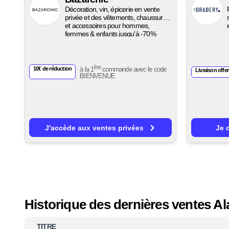
Décoration, vin, épicerie en vente
privée et des vêtements, chaussures
et accessoires pour hommes,
femmes & enfants jusqu'à -70%
ère
10€ de réduction
à la 1
commande avec le code
Livraison offer
BIENVENUE
J'accède aux ventes privées
Je 
Historique des dernières ventes Ala
TITRE