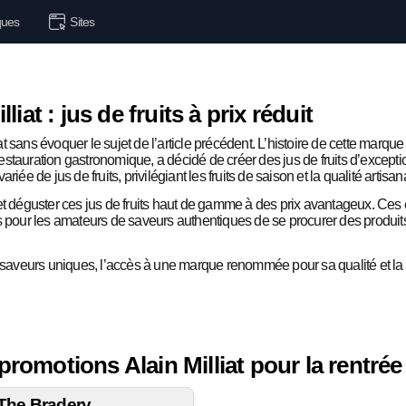
ues
Sites
iat : jus de fruits à prix réduit
iat sans évoquer le sujet de l’article précédent. L’histoire de cette marq
stauration gastronomique, a décidé de créer des jus de fruits d’except
ée de jus de fruits, privilégiant les fruits de saison et la qualité artisan
 et déguster ces jus de fruits haut de gamme à des prix avantageux. C
our les amateurs de saveurs authentiques de se procurer des produits
e saveurs uniques, l’accès à une marque renommée pour sa qualité et la 
romotions Alain Milliat pour la rentrée 
The Bradery