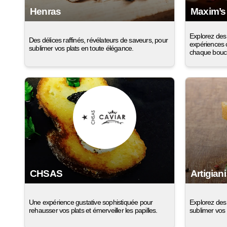
Henras
Maxim’s
Explorez des
Des délices raffinés, révélateurs de saveurs, pour
expériences c
sublimer vos plats en toute élégance.
chaque bouc
CHSAS
Artigiani
Une expérience gustative sophistiquée pour
Explorez des 
rehausser vos plats et émerveiller les papilles.
sublimer vos