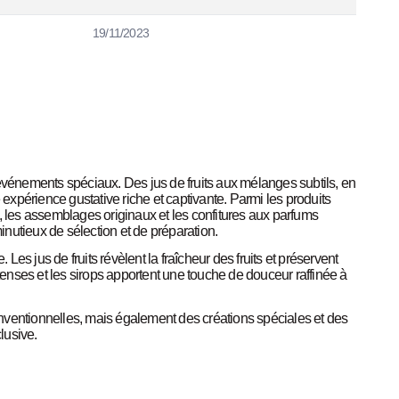
19/11/2023
 événements spéciaux. Des jus de fruits aux mélanges subtils, en
 expérience gustative riche et captivante. Parmi les produits
, les assemblages originaux et les confitures aux parfums
minutieux de sélection et de préparation.
es jus de fruits révèlent la fraîcheur des fruits et préservent
ntenses et les sirops apportent une touche de douceur raffinée à
nventionnelles, mais également des créations spéciales et des
lusive.