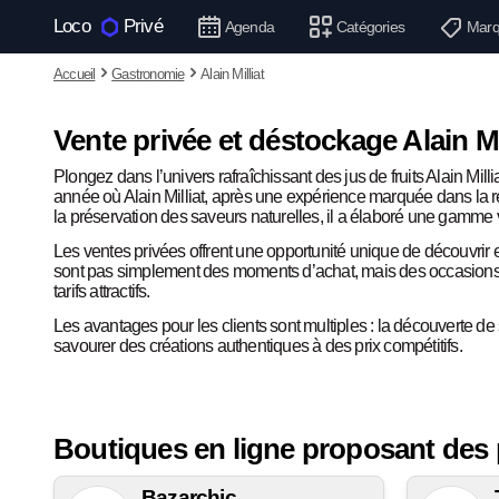
Loco
Privé
Agenda
Catégories
Marq
Accueil
Gastronomie
Alain Milliat
Vente privée et déstockage Alain Mill
Plongez dans l’univers rafraîchissant des jus de fruits Alain Mill
année où Alain Milliat, après une expérience marquée dans la re
la préservation des saveurs naturelles, il a élaboré une gamme vari
Les ventes privées offrent une opportunité unique de découvrir
sont pas simplement des moments d’achat, mais des occasions p
tarifs attractifs.
Les avantages pour les clients sont multiples : la découverte d
savourer des créations authentiques à des prix compétitifs.
Boutiques en ligne proposant des p
Bazarchic