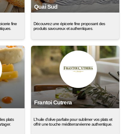
Quai Sud
icerie fine
Découvrez une épicerie fine proposant des
tiques.
produits savoureux et authentiques.
Frantoi Cutrera
des plats
L'huile d'olive parfaite pour sublimer vos plats et
rtager.
offrir une touche méditerranéenne authentique.