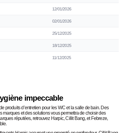
12/01/2026
02/01/2026
25/12/2025
18/12/2025
11/12/2025
hygiène impeccable
 produits d’entretien pour les WC et la salle de bain. Des
es marques et des solutions vous permettra de choisir des
rques réputées, retrouvez Harpic, Cillit Bang, et Febreze,
ble.
toyants Harpic assurent une propreté en profondeur, Cillit Bang