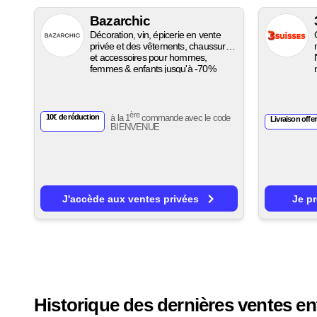
Bazarchic
Décoration, vin, épicerie en vente
privée et des vêtements, chaussures
et accessoires pour hommes,
femmes & enfants jusqu'à -70%
ère
10€ de réduction
à la 1
commande avec le code
Livraison offer
BIENVENUE
J'accède aux ventes privées
Je p
Historique des dernières ventes en