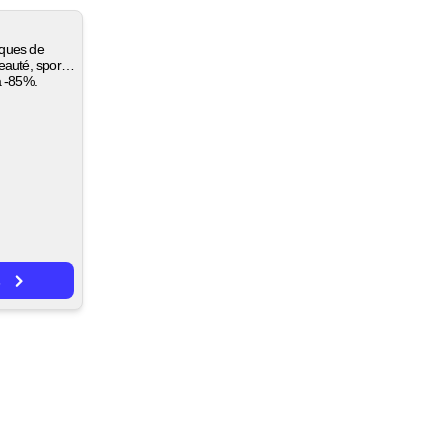
rques de
auté, sport,
à -85%.
s