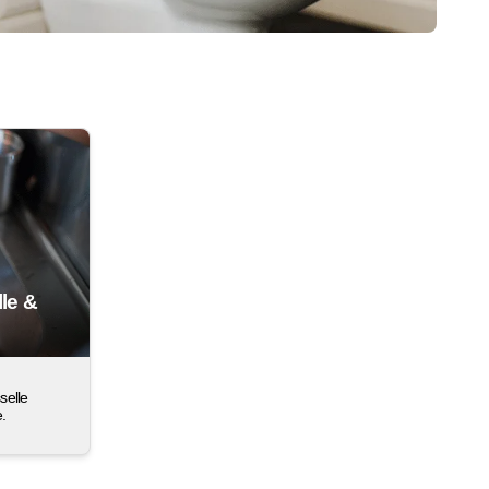
lle &
selle
e.