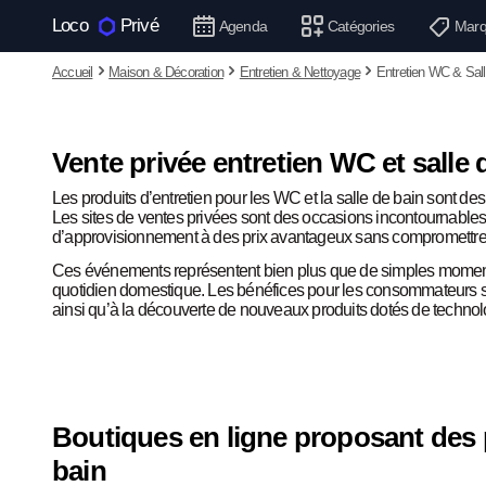
Loco
Privé
Agenda
Catégories
Marq
Accueil
Maison & Décoration
Entretien & Nettoyage
Entretien WC & Sall
Vente privée entretien WC et salle d
Les produits d’entretien pour les WC et la salle de bain sont des
Les sites de ventes privées sont des occasions incontournables 
d’approvisionnement à des prix avantageux sans compromettre l
Ces événements représentent bien plus que de simples moments d’
quotidien domestique. Les bénéfices pour les consommateurs 
ainsi qu’à la découverte de nouveaux produits dotés de technolo
Boutiques en ligne proposant des p
bain