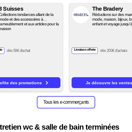
3 Suisses
The Bradery
Collections tendances allant de la
Réductions sur des ma
mode et des accessoires à
mode, maison, bijoux, be
l'ameublement et aux articles pour la
enfant et voyage jusqu'
maison
te
Livraison offerte
dès 59€ d'achat
dès 200€ d'achats
rofite des promotions
Je découvre les vente
Tous les e-commerçants
tretien wc & salle de bain terminées