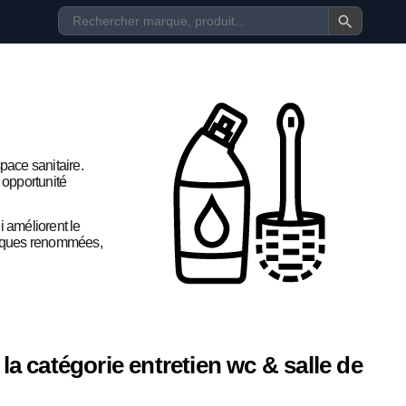
space sanitaire.
 opportunité
i améliorent le
arques renommées,
a catégorie entretien wc & salle de