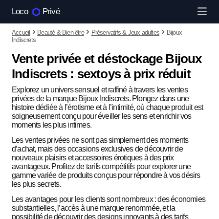
Loco
Privé
Accueil
Beauté & Bien-être
Préservatifs & Jeux adultes
Bijoux
Indiscrets
Vente privée et déstockage Bijoux
Indiscrets : sextoys à prix réduit
Explorez un univers sensuel et raffiné à travers les ventes
privées de la marque Bijoux Indiscrets. Plongez dans une
histoire dédiée à l’érotisme et à l’intimité, où chaque produit est
soigneusement conçu pour éveiller les sens et enrichir vos
moments les plus intimes.
Les ventes privées ne sont pas simplement des moments
d’achat, mais des occasions exclusives de découvrir de
nouveaux plaisirs et accessoires érotiques à des prix
avantageux. Profitez de tarifs compétitifs pour explorer une
gamme variée de produits conçus pour répondre à vos désirs
les plus secrets.
Les avantages pour les clients sont nombreux : des économies
substantielles, l’accès à une marque renommée, et la
possibilité de découvrir des designs innovants à des tarifs