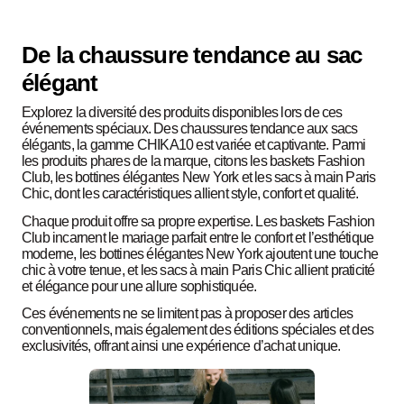
De la chaussure tendance au sac
élégant
Explorez la diversité des produits disponibles lors de ces
événements spéciaux. Des chaussures tendance aux sacs
élégants, la gamme CHIKA10 est variée et captivante. Parmi
les produits phares de la marque, citons les baskets Fashion
Club, les bottines élégantes New York et les sacs à main Paris
Chic, dont les caractéristiques allient style, confort et qualité.
Chaque produit offre sa propre expertise. Les baskets Fashion
Club incarnent le mariage parfait entre le confort et l’esthétique
moderne, les bottines élégantes New York ajoutent une touche
chic à votre tenue, et les sacs à main Paris Chic allient praticité
et élégance pour une allure sophistiquée.
Ces événements ne se limitent pas à proposer des articles
conventionnels, mais également des éditions spéciales et des
exclusivités, offrant ainsi une expérience d’achat unique.