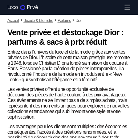
Loco
Privé
Accueil
Beauté & Bien-être
Parfums
Dior
Vente privée et déstockage Dior :
parfums & sacs à prix réduit
Entrez dans l’univers du luxe et de la mode grâce aux ventes
privées de Dior. L’histoire de cette maison prestigieuse remonte
à 1946, lorsque Christian Dior a fondé sa maison de couture à
Paris. Passionné par la création de pièces intemporelles, il a
révolutionné l’industrie de la mode en introduisant le « New
Look » qui symbolisait l’élégance et la féminité.
Les ventes privées offrent une opportunité exclusive de
découvrir des pièces de haute couture à des prix avantageux.
Ces événements ne se limitent pas à de simples achats, mais
représentent des moments uniques pour explorer de nouvelles
collections et tendances qui sublimeront votre style et votre
sophistication.
Les avantages pour les clients sont multiples : des économies
conséquentes, l’accès à des créations renommées, et la
possibilité de découvrir des designs novateurs à des tarifs