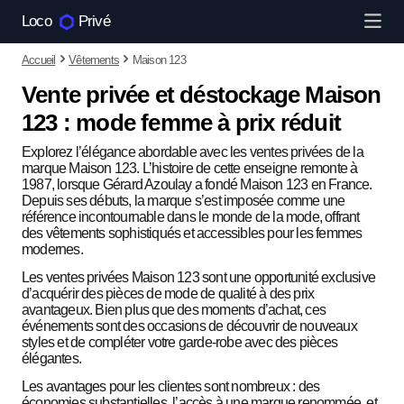
Loco
Privé
Accueil
Vêtements
Maison 123
Vente privée et déstockage Maison
123 : mode femme à prix réduit
Explorez l’élégance abordable avec les ventes privées de la
marque Maison 123. L’histoire de cette enseigne remonte à
1987, lorsque Gérard Azoulay a fondé Maison 123 en France.
Depuis ses débuts, la marque s’est imposée comme une
référence incontournable dans le monde de la mode, offrant
des vêtements sophistiqués et accessibles pour les femmes
modernes.
Les ventes privées Maison 123 sont une opportunité exclusive
d’acquérir des pièces de mode de qualité à des prix
avantageux. Bien plus que des moments d’achat, ces
événements sont des occasions de découvrir de nouveaux
styles et de compléter votre garde-robe avec des pièces
élégantes.
Les avantages pour les clientes sont nombreux : des
économies substantielles, l’accès à une marque renommée, et