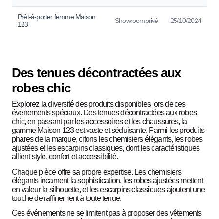
Prêt-à-porter femme Maison
Showroomprivé
25/10/2024
123
Des tenues décontractées aux
robes chic
Explorez la diversité des produits disponibles lors de ces
événements spéciaux. Des tenues décontractées aux robes
chic, en passant par les accessoires et les chaussures, la
gamme Maison 123 est vaste et séduisante. Parmi les produits
phares de la marque, citons les chemisiers élégants, les robes
ajustées et les escarpins classiques, dont les caractéristiques
allient style, confort et accessibilité.
Chaque pièce offre sa propre expertise. Les chemisiers
élégants incarnent la sophistication, les robes ajustées mettent
en valeur la silhouette, et les escarpins classiques ajoutent une
touche de raffinement à toute tenue.
Ces événements ne se limitent pas à proposer des vêtements