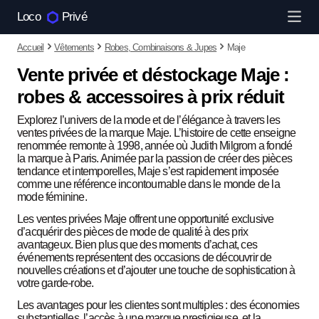
Loco
Privé
Accueil
Vêtements
Robes, Combinaisons & Jupes
Maje
Vente privée et déstockage Maje :
robes & accessoires à prix réduit
Explorez l’univers de la mode et de l’élégance à travers les
ventes privées de la marque Maje. L’histoire de cette enseigne
renommée remonte à 1998, année où Judith Milgrom a fondé
la marque à Paris. Animée par la passion de créer des pièces
tendance et intemporelles, Maje s’est rapidement imposée
comme une référence incontournable dans le monde de la
mode féminine.
Les ventes privées Maje offrent une opportunité exclusive
d’acquérir des pièces de mode de qualité à des prix
avantageux. Bien plus que des moments d’achat, ces
événements représentent des occasions de découvrir de
nouvelles créations et d’ajouter une touche de sophistication à
votre garde-robe.
Les avantages pour les clientes sont multiples : des économies
substantielles, l’accès à une marque prestigieuse, et la