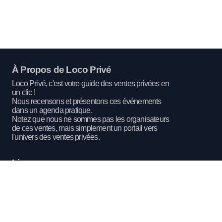
À Propos de Loco Privé
Loco Privé, c'est votre guide des ventes privées en
un clic !
Nous recensons et présentons ces événements
dans un agenda pratique.
Notez que nous ne sommes pas les organisateurs
de ces ventes, mais simplement un portail vers
l'univers des ventes privées.
Liens
Ventes en cours et à venir
Catégories de produits
Liste des marques
Sites de ventes privées