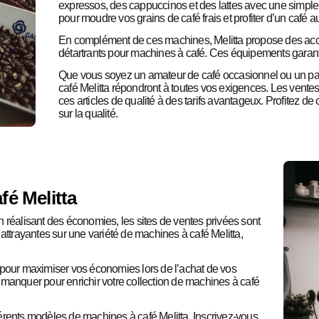
expressos, des cappuccinos et des lattes avec une simple to
pour moudre vos grains de café frais et profiter d’un café a
En complément de ces machines, Melitta propose des access
détartrants pour machines à café. Ces équipements garant
Que vous soyez un amateur de café occasionnel ou un pas
café Melitta répondront à toutes vos exigences. Les vente
ces articles de qualité à des tarifs avantageux. Profitez d
sur la qualité.
é Melitta
 réalisant des économies, les sites de ventes privées sont
attrayantes sur une variété de machines à café Melitta,
sh pour maximiser vos économies lors de l’achat de vos
 manquer pour enrichir votre collection de machines à café
fférents modèles de machines à café Melitta. Inscrivez-vous