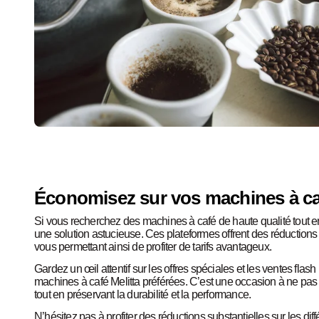
Économisez sur vos machines à caf
Si vous recherchez des machines à café de haute qualité tout en
une solution astucieuse. Ces plateformes offrent des réductions 
vous permettant ainsi de profiter de tarifs avantageux.
Gardez un œil attentif sur les offres spéciales et les ventes fla
machines à café Melitta préférées. C’est une occasion à ne pas
tout en préservant la durabilité et la performance.
N’hésitez pas à profiter des réductions substantielles sur les di