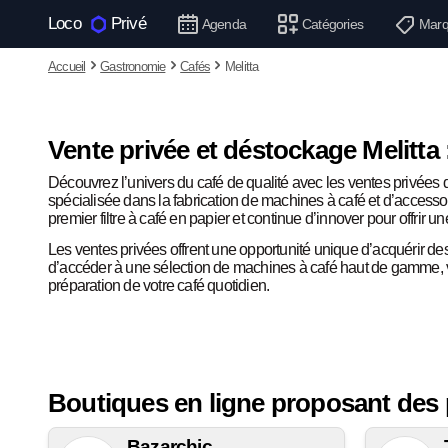
Loco
Privé
Agenda
Catégories
Marq
Accueil
Gastronomie
Cafés
Melitta
Vente privée et déstockage Melitta :
Découvrez l’univers du café de qualité avec les ventes privées 
spécialisée dans la fabrication de machines à café et d’accessoi
premier filtre à café en papier et continue d’innover pour offrir 
Les ventes privées offrent une opportunité unique d’acquérir de
d’accéder à une sélection de machines à café haut de gamme, vo
préparation de votre café quotidien.
Boutiques en ligne proposant des p
Bazarchic