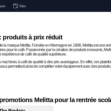
ues
Sites
 produits à prix réduit
de la marque Melitta. Fondée en Allemagne en 1908, Melitta est une entr
res pour le café. Passionnée par la création de produits innovants, Melit
une expérience de café de qualité supérieure.
s machines à café de qualité à des prix avantageux. En effet, ces platef
us permettant ainsi de compléter votre équipement avec des produits qu
romotions Melitta pour la rentrée scol
The Bradery