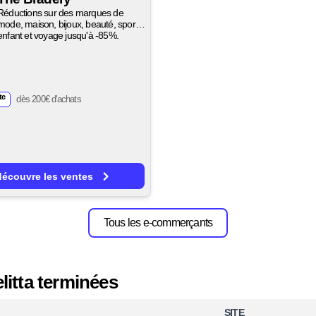
Réductions sur des marques de
mode, maison, bijoux, beauté, sport,
enfant et voyage jusqu'à -85%.
te
dès 200€ d'achats
découvre les ventes
Tous les e-commerçants
litta terminées
SITE