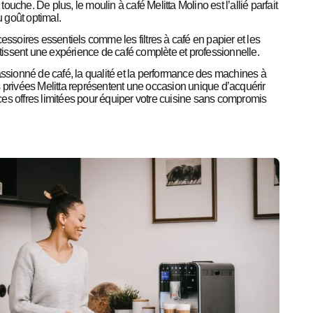
uche. De plus, le moulin à café Melitta Molino est l’allié parfait
u goût optimal.
oires essentiels comme les filtres à café en papier et les
issent une expérience de café complète et professionnelle.
sionné de café, la qualité et la performance des machines à
s privées Melitta représentent une occasion unique d’acquérir
e ces offres limitées pour équiper votre cuisine sans compromis